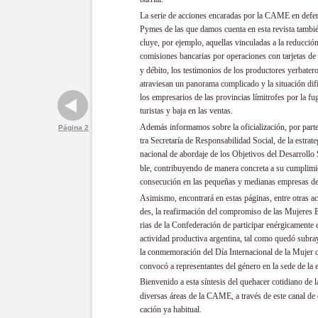
La serie de acciones encaradas por la CAME en defen
Pymes de las que damos cuenta en esta revista tambié
cluye, por ejemplo, aquellas vinculadas a la reducción
comisiones bancarias por operaciones con tarjetas de 
y débito, los testimonios de los productores yerbater
atraviesan un panorama complicado y la situación difí
los empresarios de las provincias límitrofes por la fu
turistas y baja en las ventas.
Además informamos sobre la oficialización, por part
Página 2
tra Secretaría de Responsabilidad Social, de la estrate
nacional de abordaje de los Objetivos del Desarrollo 
ble, contribuyendo de manera concreta a su cumplimi
consecución en las pequeñas y medianas empresas del
Asimismo, encontrará en estas páginas, entre otras ac
des, la reafirmación del compromiso de las Mujeres
rias de la Confederación de participar enérgicamente 
actividad productiva argentina, tal como quedó subr
la conmemoración del Día Internacional de la Mujer 
convocó a representantes del género en la sede de la 
Bienvenido a esta síntesis del quehacer cotidiano de l
diversas áreas de la CAME, a través de este canal de
cación ya habitual.