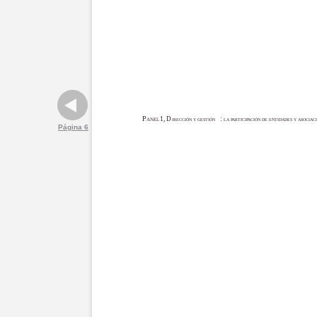
P
:
1, D
ANEL
IRECCIÓN Y GESTIÓN
LA PARTICIPACIÓN DE ENTIDADES Y ASOCIA
Página 6